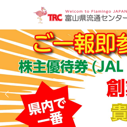
コ
ナ
ン
ビ
テ
ゲー
ン
ショ
ツ
ン
へ
に
ス
移
キッ
動
プ